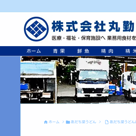
ホーム
青 果
鮮 魚
精 肉
精 



ホーム
>
あだち菜うどん
>
あだち菜うどん