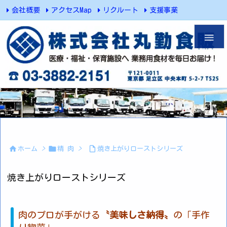
会社概要
アクセスMap
リクルート
支援事業
足立市場HP
お問い合わせ




ホーム
>
精 肉
>
焼き上がりローストシリーズ
焼き上がりローストシリーズ
肉のプロが手がける
〝美味しさ納得〟
の「手作