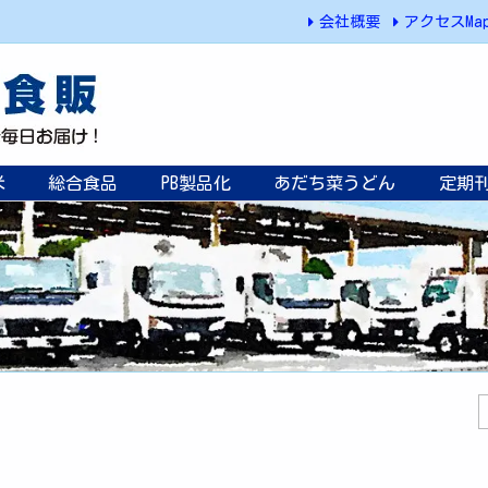
会社概要
アクセスMa
米
総合食品
PB製品化
あだち菜うどん
定期