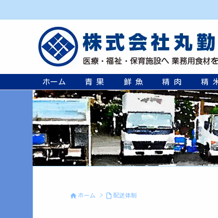
ホーム
青 果
鮮 魚
精 肉
精 


ホーム
>
配送体制