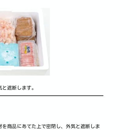
気と遮断します。
材を商品にあてた上で密閉し、外気と遮断しま