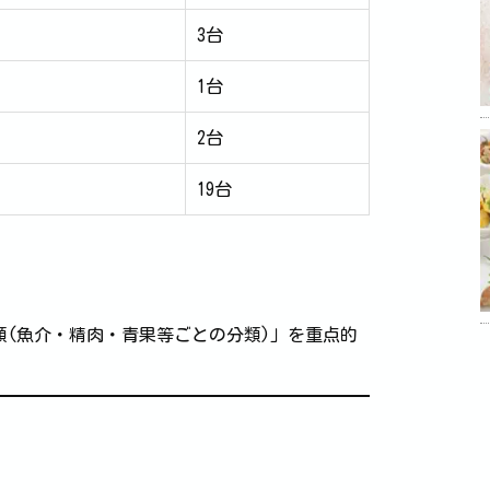
3台
1台
2台
19台
(魚介・精肉・青果等ごとの分類)」を重点的